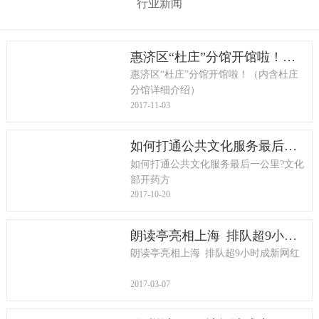
行业新闻
惠济区“杜庄”分馆开馆啦！（内含杜庄分馆详细介绍）
惠济区“杜庄”分馆开馆啦！（内含杜庄
分馆详细介绍）
2017-11-03
如何打通公共文化服务最后一公里?文化部开药方
如何打通公共文化服务最后一公里?文化
部开药方
2017-10-20
朗读亭亮相上海 排队超9小时成新网红
朗读亭亮相上海 排队超9小时成新网红
2017-03-07