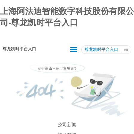
上海阿法迪智能数字科技股份有限公
司-尊龙凯时平台入口
尊龙凯时平台入口
尊龙凯时平台入口
en
公司新闻