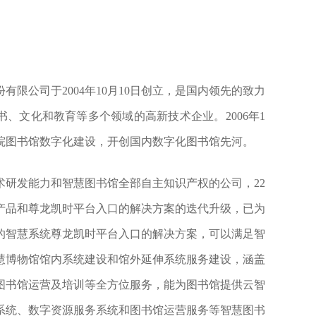
有限公司于2004年10月10日创立，是国内领先的致力
、文化和教育等多个领域的高新技术企业。2006年1
院图书馆数字化建设，开创国内数字化图书馆先河。
术研发能力和智慧图书馆全部自主知识产权的公司，22
产品和尊龙凯时平台入口的解决方案的迭代升级，
已为
业的智慧系统尊龙凯时平台入口的解决方案，可以满足智
慧博物馆馆内系统建设和馆外延伸系统服务建设，涵盖
图书馆运营及培训等全方位服务，能为图书馆提供云智
系统、数字资源服务系统和图书馆运营服务等智慧图书