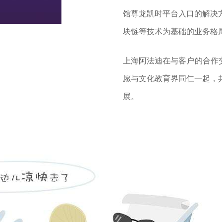
馆尊龙凯时平台入口的解决
块链等技术为基础的业务格
上海阿法迪在与客户的合作
愿与文化教育界同仁一起，
展。