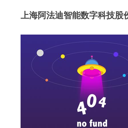
上海阿法迪智能数字科技股