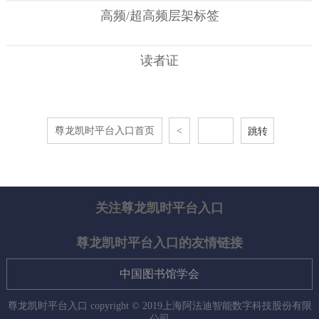
高频/超高频层架标签
读者证
尊龙凯时平台入口首页
<
关注尊龙凯时平台入口
尊龙凯时平台入口的友情链接
中国图书馆学会
尊龙凯时平台入口 copyright © 2019上海阿法迪智能数字科技股份有限
公司