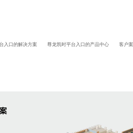
司-尊龙凯时平台入口
台入口的解决方案
尊龙凯时平台入口的产品中心
客户
馆
>
智慧公共图书馆