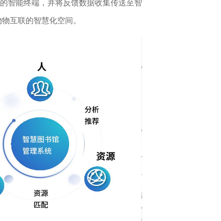
的智能终端，并将反馈数据收集传送至智
物物互联的智慧化空间。