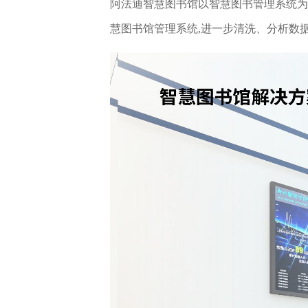
阿法迪智慧图书馆以智慧图书管理系统为
慧图书馆管理系统,进一步清洗、分析数