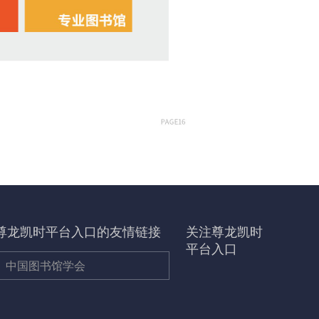
尊龙凯时平台入口的友情链接
关注尊龙凯时
平台入口
中国图书馆学会