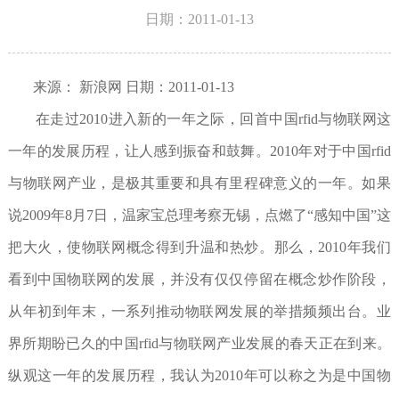
日期：2011-01-13
来源： 新浪网 日期：2011-01-13
在走过2010进入新的一年之际，回首中国rfid与物联网这
一年的发展历程，让人感到振奋和鼓舞。2010年对于中国rfid
与物联网产业，是极其重要和具有里程碑意义的一年。如果
说2009年8月7日，温家宝总理考察无锡，点燃了“感知中国”这
把大火，使物联网概念得到升温和热炒。那么，2010年我们
看到中国物联网的发展，并没有仅仅停留在概念炒作阶段，
从年初到年末，一系列推动物联网发展的举措频频出台。业
界所期盼已久的中国rfid与物联网产业发展的春天正在到来。
纵观这一年的发展历程，我认为2010年可以称之为是中国物