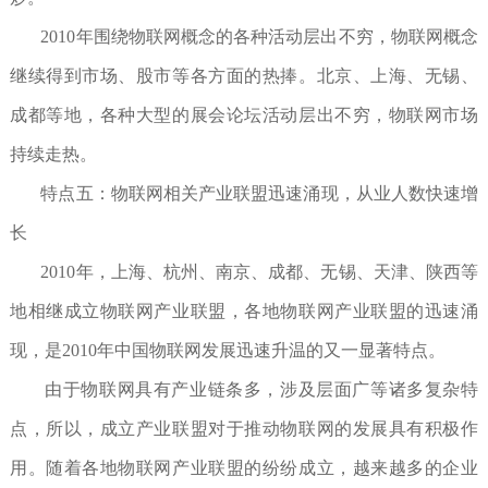
2010年围绕物联网概念的各种活动层出不穷，物联网概念
继续得到市场、股市等各方面的热捧。北京、上海、无锡、
成都等地，各种大型的展会论坛活动层出不穷，物联网市场
持续走热。
特点五：物联网相关产业联盟迅速涌现，从业人数快速增
长
2010年，上海、杭州、南京、成都、无锡、天津、陕西等
地相继成立物联网产业联盟，各地物联网产业联盟的迅速涌
现，是2010年中国物联网发展迅速升温的又一显著特点。
由于物联网具有产业链条多，涉及层面广等诸多复杂特
点，所以，成立产业联盟对于推动物联网的发展具有积极作
用。随着各地物联网产业联盟的纷纷成立，越来越多的企业