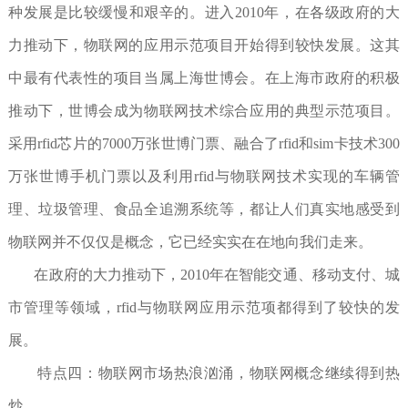
种发展是比较缓慢和艰辛的。进入2010年，在各级政府的大
力推动下，物联网的应用示范项目开始得到较快发展。这其
中最有代表性的项目当属上海世博会。在上海市政府的积极
推动下，世博会成为物联网技术综合应用的典型示范项目。
采用rfid芯片的7000万张世博门票、融合了rfid和sim卡技术300
万张世博手机门票以及利用rfid与物联网技术实现的车辆管
理、垃圾管理、食品全追溯系统等，都让人们真实地感受到
物联网并不仅仅是概念，它已经实实在在地向我们走来。
在政府的大力推动下，2010年在智能交通、移动支付、城
市管理等领域，rfid与物联网应用示范项都得到了较快的发
展。
特点四：物联网市场热浪汹涌，物联网概念继续得到热
炒。