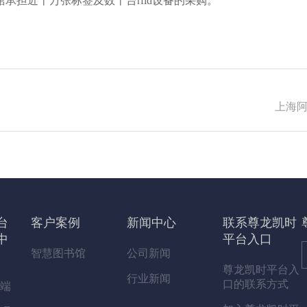
承担近十万张标签及数十台rfid设备的采购。
上海阿
台
客户案例
新闻中心
联系尊龙凯时
中
平台入口
智慧图书馆
公司新闻
尊龙凯时平台入
行业新闻
口的联系方式
终端