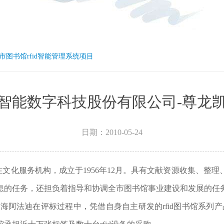
图书馆rfid智能管理系统项目
智能数字科技股份有限公司-尊龙
日期：2010-05-24
化服务机构，成立于1956年12月。具有文献资源收集、整理
息的任务，还担负着指导和协调全市图书馆事业建设和发展的任
阿法迪在评标过程中，凭借自身自主研发的rfid图书馆系列产