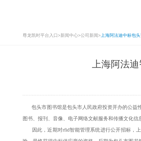
尊龙凯时平台入口
>
新闻中心
>
公司新闻
>
上海阿法迪中标包头市
上海阿法迪
包头市图书馆是包头市人民政府投资开办的公益性文
图书、报刊、音像、电子网络文献服务和传播文化信
因此，近期对rfid智能管理系统进行公开招标，上海