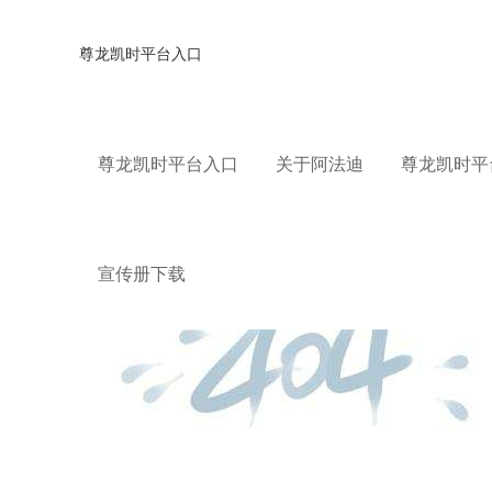
尊龙凯时平台入口
尊龙凯时平台入口
关于阿法迪
尊龙凯时平
宣传册下载