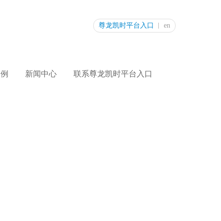
尊龙凯时平台入口
en
案例
新闻中心
联系尊龙凯时平台入口