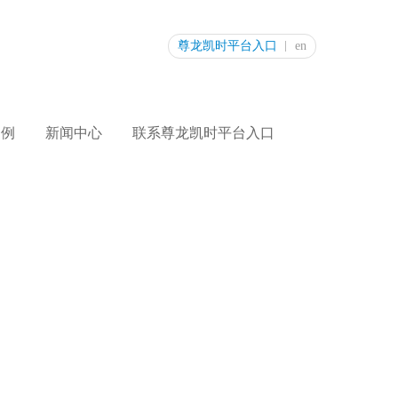
尊龙凯时平台入口
en
案例
新闻中心
联系尊龙凯时平台入口