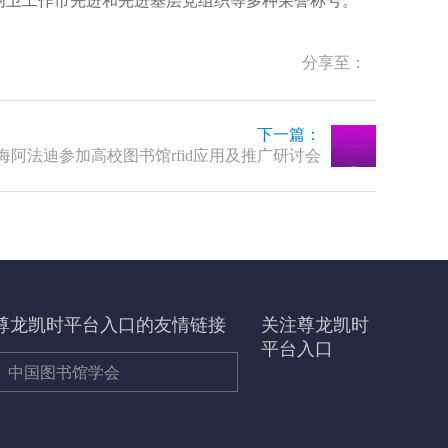
创卫工作市先进和先进基层党组织等多种荣誉称号。
分享至：
下一篇：
海阿法迪参加高校图书馆rfid应用及推广研讨会
尊龙凯时平台入口的友情链接
关注尊龙凯时
平台入口
中国图书馆学会