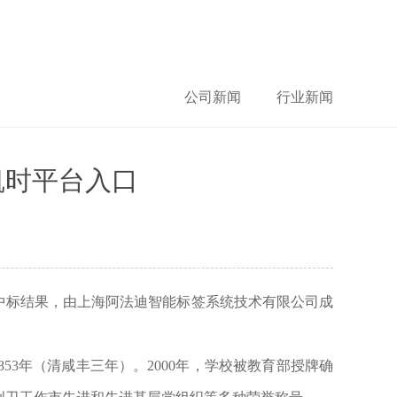
公司新闻
行业新闻
凯时平台入口
目中标结果，由上海阿法迪智能标签系统技术有限公司成
3年（清咸丰三年）。2000年，学校被教育部授牌确