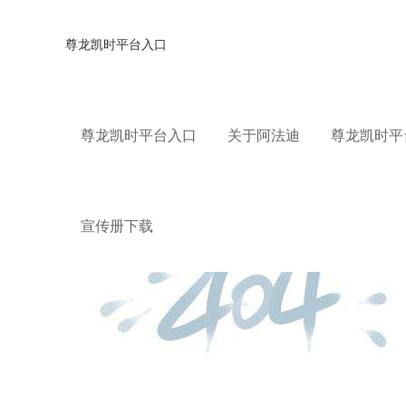
尊龙凯时平台入口
尊龙凯时平台入口
关于阿法迪
尊龙凯时平
宣传册下载