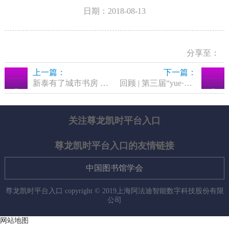
日期：2018-08-13
分享至：
上一篇：
下一篇：
新泰有了城市书房 刷身份证入内，免费办卡借书
回顾 | 第三届“yue·声音”校园好声音——记忆上海诵读活动复赛
关注尊龙凯时平台入口
尊龙凯时平台入口的友情链接
中国图书馆学会
尊龙凯时平台入口 copyright © 2019上海阿法迪智能数字科技股份有限
公司
网站地图