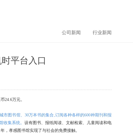
公司新闻
行业新闻
凯时平台入口
24.6万元。
感城市图书馆、30万本书的集合,订阅各种各样的600种期刊和报
物馆收集系统。
设有图书、报纸阅读、文献检索、儿童阅读和电
11年，孝感图书馆实现了与社会的免费接触。