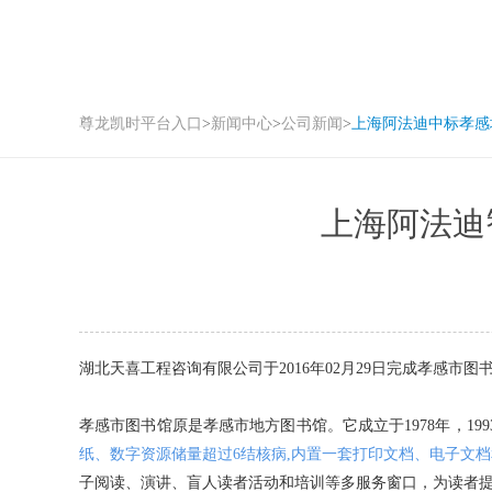
尊龙凯时平台入口
>
新闻中心
>
公司新闻
>
上海阿法迪中标孝感
上海阿法迪
湖北天喜工程咨询有限公司于2016年02月29日完成孝感市
孝感市图书馆原是孝感市地方图书馆。
它成立于1978年，1
纸、数字资源储量超过6结核病,内置一套打印文档、电子文档
子阅读、演讲、盲人读者活动和培训等多服务窗口，为读者