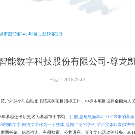
城市图书馆24小时自助图书馆项目
智能数字科技股份有限公司-尊龙
日期：2016-03-01
图书馆户外24小时自助图书馆采购项目招标工作，中标本项目投标金额为人民币
993年孝感迁出后更名为孝感市图书馆。
目前,总建筑面积4200平方米的孝
和视听文学,网络文学作为一个整体,范围广泛的学科,结合实体和虚拟博
提供图书馆、信息咨询、主题检索、公共讲座、青年文化活动等服务。
20