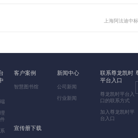
上海阿法迪中标
台
客户案例
新闻中心
联系尊龙凯时
中
平台入口
智慧图书馆
公司新闻
尊龙凯时平台入
行业新闻
口的联系方式
终端
加入尊龙凯时平
管理
台入口
软件
宣传册下载
务系