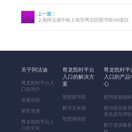
上一篇：
上海阿法迪中标上海市闸北区图书馆rfid项目
关于阿法迪
尊龙凯时平台
尊龙凯时平
入口的解决方
入口的产品
尊龙凯时平台入
案
心
口的简介
智慧图书馆
图书馆智能
发展历程
数字文化馆
图书馆业务
荣誉资质
系统及应用
智慧博物馆
尊龙凯时平台入
数字资源服
口的文化
统