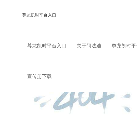
尊龙凯时平台入口
尊龙凯时平台入口
关于阿法迪
尊龙凯时平
宣传册下载