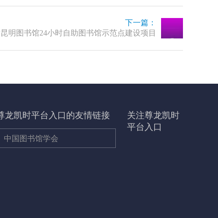
下一篇：
昆明图书馆24小时自助图书馆示范点建设项目
尊龙凯时平台入口的友情链接
关注尊龙凯时
平台入口
中国图书馆学会