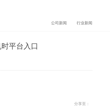
公司新闻
行业新闻
凯时平台入口
分享至：