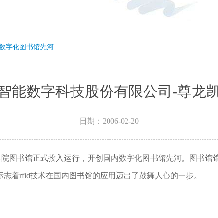
数字化图书馆先河
智能数字科技股份有限公司-尊龙
日期：2006-02-20
诚毅学院图书馆正式投入运行，开创国内数字化图书馆先河。图书馆
志着rfid技术在国内图书馆的应用迈出了鼓舞人心的一步。