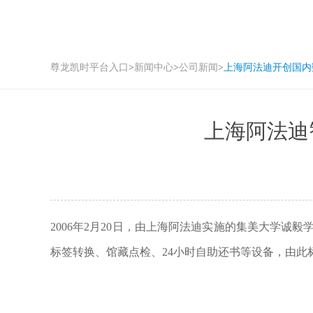
尊龙凯时平台入口
>
新闻中心
>
公司新闻
>
上海阿法迪开创国内
上海阿法迪
2006年2月20日，由上海阿法迪实施的集美大学
标签转换、馆藏点检、24小时自助还书等设备，由此标