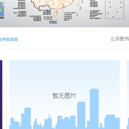
公共图书
图书馆东馆