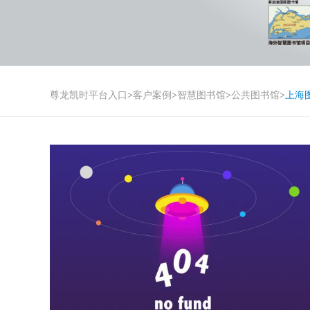
尊龙凯时平台入口
>
客户案例
>
智慧图书馆
>
公共图书馆
>
上海