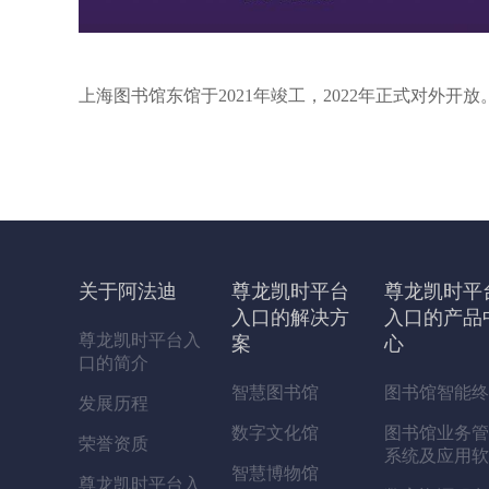
上海图书馆东馆于2021年竣工，2022年正式对
关于阿法迪
尊龙凯时平台
尊龙凯时平
入口的解决方
入口的产品
尊龙凯时平台入
案
心
口的简介
智慧图书馆
图书馆智能
发展历程
数字文化馆
图书馆业务
荣誉资质
系统及应用
智慧博物馆
尊龙凯时平台入