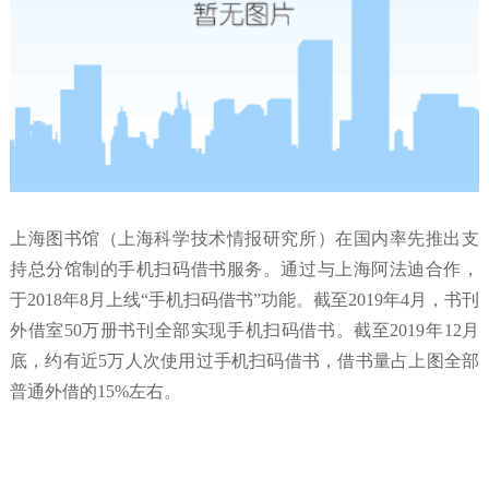
上海图书馆（上海科学技术情报研究所）在国内率先
推出支
持总分馆制的手机扫码借书服务。
通过与上海阿法迪合作，
于2018年8月上线“手机扫码借书”功能。
截至
2019
年
4
月，书刊
外借室
50
万册书刊全部实现手机扫码借书。
截至
2019
年
12
月
底，约有近
5
万人次使用过手机扫码借书，借书量占上图全部
普通外借的
15%
左右。