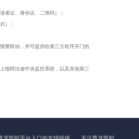
、读者证、身份证、二维码）；
柱式）；
图书报警联动，并可提供给第三方程序开门的
数据上报阿法迪中央监控系统，以及其他第三
尊龙凯时平台入口的友情链接
关注尊龙凯时