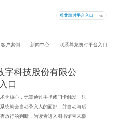
尊龙凯时平台入口
en
书馆业务管理系统及应用软件
数字资源服务系统
客户案例
新闻中心
联系尊龙凯时平台入口
数字科技股份有限公
入口
术为核心，无需通过手指或门卡触发，只
系统就会自动录入人的面部，并自动与后
否放行的判断，为读者进入图书馆带来极