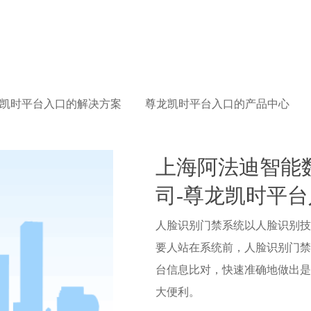
图书馆智能终端
图
能终端
>
人脸识别门禁系统
凯时平台入口的解决方案
尊龙凯时平台入口的产品中心
上海阿法迪智能
司-尊龙凯时平台
人脸识别门禁系统以人脸识别技
要人站在系统前，人脸识别门禁
台信息比对，快速准确地做出是
大便利。