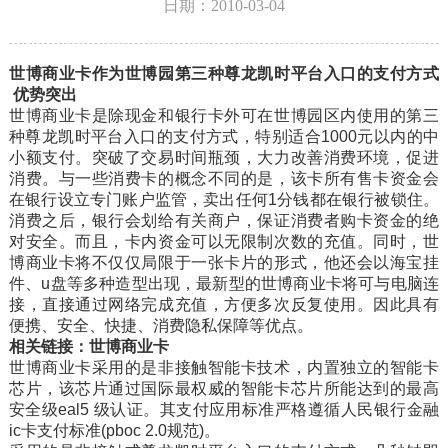
日期：2010-03-04
世博商业卡作为世博园第三种尊龙凯时平台入口的支付方式
优势突出
世博商业卡是除现金和银行卡外可在世博园区内使用的第三
种尊龙凯时平台入口的支付方式，特别适合1000元以内的中
小额支付。突破了交易时间瓶颈，大力改善消费环境，促进
消费。与一些消费卡的概念不同的是，该卡所有售卡资金会
在银行设立专门账户监管，卖出任何1分钱都在银行被锁住。
消费之后，银行会划给有关商户，保证消费者购卡资金的绝
对安全。而且，卡内资金可以无限制次数的充值。同时，世
博商业卡将不仅仅局限于一张卡片的形式，他还会以海宝挂
件、u盘等多种造型出现，最新型的世博商业卡将可与电脑连
接，直接通过网络完成充值，方便多次反复使用。因此具有
便携、安全、快捷、消费隐私保障等优点。
相关链接：世博商业卡
世博商业卡采用的是非接触智能卡技术，内置独立的智能卡
芯片，该芯片通过国际最权威的智能卡芯片所能达到的最高
安全级eal5 级认证。其支付应用标准严格遵循人民银行金融
ic卡支付标准(pboc 2.0规范)。