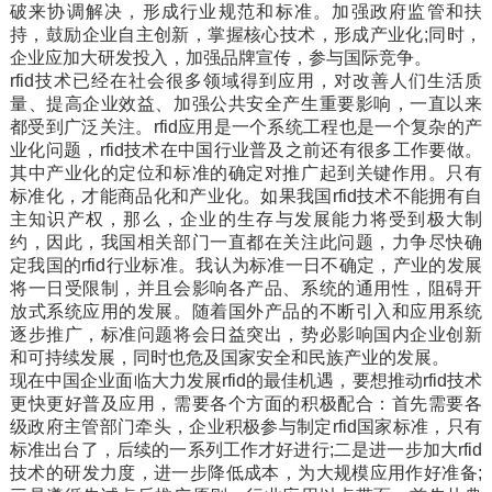
破来协调解决，形成行业规范和标准。加强政府监管和扶
持，鼓励企业自主创新，掌握核心技术，形成产业化;同时，
企业应加大研发投入，加强品牌宣传，参与国际竞争。
rfid技术已经在社会很多领域得到应用，对改善人们生活质
量、提高企业效益、加强公共安全产生重要影响，一直以来
都受到广泛关注。rfid应用是一个系统工程也是一个复杂的产
业化问题，rfid技术在中国行业普及之前还有很多工作要做。
其中产业化的定位和标准的确定对推广起到关键作用。只有
标准化，才能商品化和产业化。如果我国rfid技术不能拥有自
主知识产权，那么，企业的生存与发展能力将受到极大制
约，因此，我国相关部门一直都在关注此问题，力争尽快确
定我国的rfid行业标准。我认为标准一日不确定，产业的发展
将一日受限制，并且会影响各产品、系统的通用性，阻碍开
放式系统应用的发展。随着国外产品的不断引入和应用系统
逐步推广，标准问题将会日益突出，势必影响国内企业创新
和可持续发展，同时也危及国家安全和民族产业的发展。
现在中国企业面临大力发展rfid的最佳机遇，要想推动rfid技术
更快更好普及应用，需要各个方面的积极配合：首先需要各
级政府主管部门牵头，企业积极参与制定rfid国家标准，只有
标准出台了，后续的一系列工作才好进行;二是进一步加大rfid
技术的研发力度，进一步降低成本，为大规模应用作好准备;