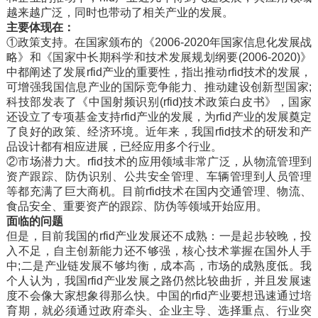
越来越广泛，同时也带动了相关产业的发展。
主要体现在：
①政策支持。在国家颁布的《2006-2020年国家信息化发展战
略》和《国家中长期科学和技术发展规划纲要(2006-2020)》
中都阐述了发展rfid产业的重要性，指出推动rfid技术的发展，
可增强我国信息产业的国际竞争能力、推动建设创新型国家;
科技部发表了《中国射频识别(rfid)技术政策白皮书》，国家
还设立了专项基金支持rfid产业的发展，为rfid产业的发展奠定
了良好的政策、经济环境。近年来，我国rfid技术的研发和产
品设计都有相应进展，已经应用多个行业。
②市场潜力大。rfid技术的应用领域非常广泛，从物流管理到
资产跟踪、防伪识别、公共安全管理、车辆管理到人员管理
等都充满了巨大商机。目前rfid技术在国内交通管理、物流、
食品安全、重要资产的跟踪、防伪等领域开始应用。
面临的问题
但是，目前我国的rfid产业发展还不成熟：一是起步较晚，投
入不足，自主创新能力还不够强，核心技术掌握在国外人手
中;二是产业链发展不够均衡，成本高，市场的成熟度低。我
个人认为，我国rfid产业发展之路仍然比较曲折，并且发展速
度不会像大家想象得那么快。中国的rfid产业要想迅速通过培
育期，就必须通过政府牵头、企业主导、选择重点、行业突