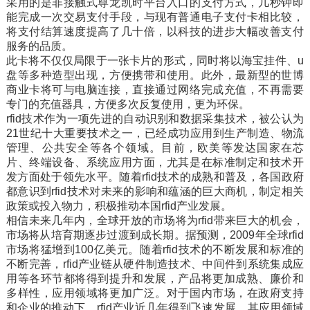
采用的是非接触式尊龙凯时平台入口的支付方式，几秒钟即
能完成一次交易支付手段，与现有普通电子支付卡相比较，
将支付结算速度提高了几十倍，以科技的进步大幅改善支付
服务的品质。
此卡将不仅仅局限于一张卡片的形式，同时将以海宝挂件、u
盘等多种造型出现，方便携带和使用。此外，最新型的世博
商业卡将可与电脑连接，直接通过网络完成充值，不再需要
专门的充值器具，方便多次反复使用，更为环保。
rfid技术作为一项先进的自动识别和数据采集技术，被公认为
21世纪十大重要技术之一，已经成功应用到生产制造、物流
管理、公共安全等各个领域。目前，欧美等发达国家在芯
片、终端设备、系统应用方面，尤其是在标准制定和技术开
发方面处于领先水平。随着rfid技术的成熟和普及，各国政府
都意识到rfid技术对未来的影响和蕴涵的巨大商机，制定相关
政策或投入物力，积极推动本国rfid产业发展。
相信未来几年内，全球开放的市场将为rfid带来巨大的机会，
市场将从培育期逐步过渡到成长期。据预测，2009年全球rfid
市场将猛增到100亿美元。随着rfid技术的不断发展和标准的
不断完善，rfid产业链从硬件制造技术、中间件到系统集成应
用等各环节都将得到提升和发展，产品将更加成熟、廉价和
多样性，应用领域将更加广泛。对于国内市场，在政府支持
和企业的推动下，rfid产业近几年得到飞速发展，其应用领域