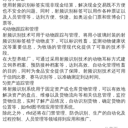
使用射频识别标签实现非现金结算，解决现金交易既不方便
也不安全的问题。同时，射频识别标签可以用作各种票证以
及人员管理等，达到方便、快捷。如奥运会门票和世博会门
票等。
4)动物跟踪和管理
射频识别技术可用于动物跟踪与管理。将用小玻璃封装的射
频识别标签植于动物皮下，可以标识牲畜，监测动物健康状
况等重要信息，为牧场的管理现代化提供了可靠的技术手
段。
在大型养殖厂，可通过采用射频识别技术的动物耳标方式建
立饲养档案、预防接种档案等，达到高效、自动化管理牲畜
的目的，同时为食品安全提供了保障。射频识别技术还可用
于信鸽比赛、赛马识别等，以准确测定到达时间。
5)资产追踪管理
将射频识别系统用于固定资产或仓库货物管理，可以有效地
解决资产的盘点、维修以及货物流向等相关信息管理，监控
货物信息，实时了解产品情况，自动识别货物，确定货物的
位置等，如rfid图书馆应用管理系统。
除此之外，rfid还将在门禁管理、防伪识别、生产的自动化及
过程控制、人员管理等领域得到应用和推广。