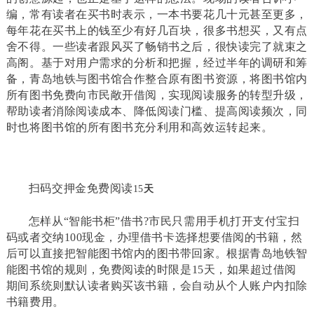
编，常有读者在买书时表示，一本书要花几十元甚至更多，
每年花在买书上的钱至少有好几百块，很多书想买，又有点
舍不得。一些读者跟风买了畅销书之后，很快读完了就束之
高阁。基于对用户需求的分析和把握，经过半年的调研和筹
备，青岛地铁与图书馆合作整合原有图书资源，将图书馆内
所有图书免费向市民敞开借阅，实现阅读服务的转型升级，
帮助读者消除阅读成本、降低阅读门槛、提高阅读频次，同
时也将图书馆的所有图书充分利用和高效运转起来。
扫码交押金免费阅读
15
天
怎样从
“
智能书柜
”
借书
?
市民只需用手机打开支付宝扫
码或者交纳
100
现金，办理借书卡选择想要借阅的书籍，然
后可以直接把智能图书馆内的图书带回家。根据青岛地铁智
能图书馆的规则，免费阅读的时限是
15
天，如果超过借阅
期间系统则默认读者购买该书籍，会自动从个人账户内扣除
书籍费用。