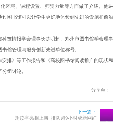
化环境、课程设置、师资力量等方面做了介绍。他讲
通过图书馆可以让学生更好地体验到先进的设施和前沿
科技情报学会理事长楚明超、郑州市图书馆学会理事
图书馆管理与服务创新先进单位称号。
工作安排》等工作报告和《高校图书馆阅读推广的现状和
了分组讨论。
分享至：
下一篇：
朗读亭亮相上海 排队超9小时成新网红