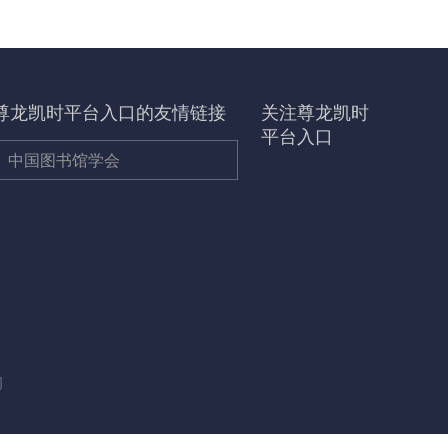
尊龙凯时平台入口的友情链接
关注尊龙凯时
平台入口
中国图书馆学会
司