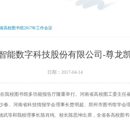
省高校图书馆2017年工作会议
智能数字科技股份有限公司-尊龙
日期：2017-04-14
会议在我校图书馆多功能报告厅隆重举行。河南省高校图工委主任
少春、河南省科技情报学会理事长楚明超、郑州市图书馆学会
姚武等和我校理事长陈肖纯、校长陈思坤出席，全省各高校图书馆