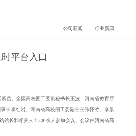
公司新闻
行业新闻
凯时平台入口
崔慕岳、全国高校图工委副秘书长王波、河南省教育厅
理事长李红岩、河南省高校图工委副主任张怀涛、李景
馆长和相关人士200余人参加会议。会议由河南省高