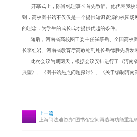
开幕式上，陈肖纯理事长首先致辞。他代表我校对
到，高校图书馆不仅仅是一个提供知识资源的校园场
的理念，为学生的成长成才提供优越的条件。
随后，河南省高校图工委主任崔慕岳、全国高校图
长李红岩、河南省教育厅高教处副处长岳德胜先后发
此次会议为期两天，根据会议安排进行了《河南省高校
展望》、《图书馆热点问题探讨》、《关于编制河南
上一篇：
上海阿法迪协办“图书馆空间再造与功能重组