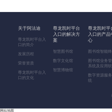
关于阿法迪
尊龙凯时平台
尊龙凯时平
入口的解决方
入口的产品
尊龙凯时平台入
案
心
口的简介
智慧图书馆
图书馆智能
发展历程
数字文化馆
图书馆业务
荣誉资质
系统及应用
智慧博物馆
尊龙凯时平台入
数字资源服
口的文化
统
网站地图