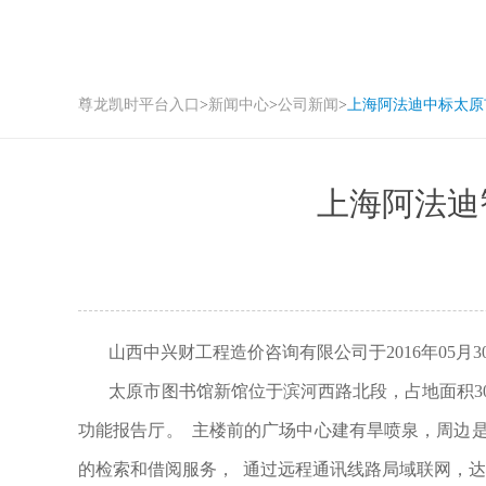
尊龙凯时平台入口
>
新闻中心
>
公司新闻
>
上海阿法迪中标太原
上海阿法迪
山西中兴财工程造价咨询有限公司于2016年05月3
太原市图书馆新馆位于滨河西路北段，占地面积30亩
功能报告厅。 主楼前的广场中心建有旱喷泉，周边
的检索和借阅服务， 通过远程通讯线路局域联网，达