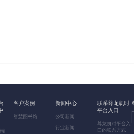
台
客户案例
新闻中心
联系尊龙凯时
中
平台入口
智慧图书馆
公司新闻
尊龙凯时平台入
行业新闻
口的联系方式
终端