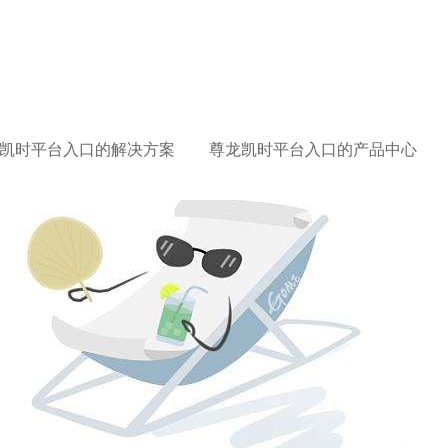
凯时平台入口的解决方案
尊龙凯时平台入口的产品中心