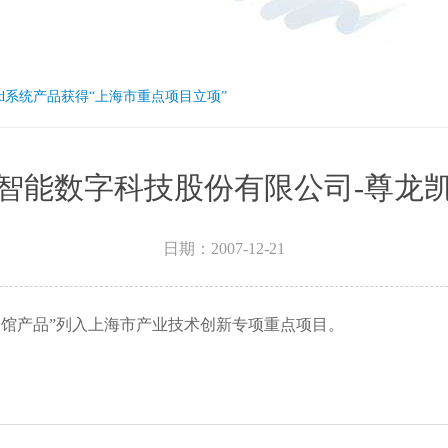
id系统产品获得“上海市重点项目立项”
智能数字科技股份有限公司-尊龙
日期：2007-12-21
新图书馆产品”列入上海市产业技术创新专项重点项目。