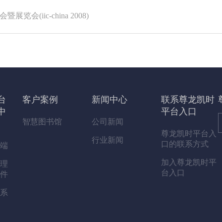
iic-china 2008)
台
客户案例
新闻中心
联系尊龙凯时
中
平台入口
智慧图书馆
公司新闻
尊龙凯时平台入
行业新闻
口的联系方式
终端
加入尊龙凯时平
管理
台入口
软件
务系