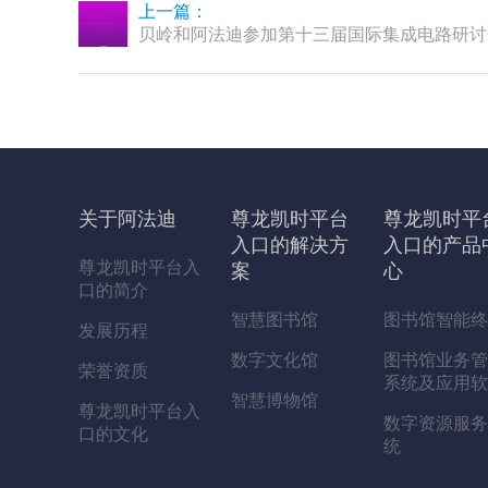
上一篇：
贝岭和阿法迪参加第十三届国际集成电路研讨会暨展览会(
关于阿法迪
尊龙凯时平台
尊龙凯时平
入口的解决方
入口的产品
尊龙凯时平台入
案
心
口的简介
智慧图书馆
图书馆智能
发展历程
数字文化馆
图书馆业务
荣誉资质
系统及应用
智慧博物馆
尊龙凯时平台入
数字资源服
口的文化
统