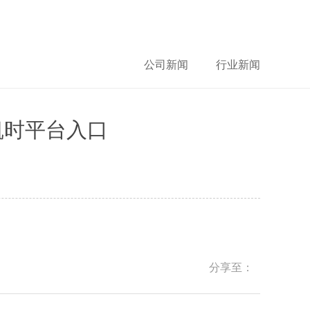
公司新闻
行业新闻
凯时平台入口
分享至：